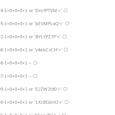
24-1=0+0+0+1 or 'DncfPTVM'='
25-1=0+0+0+1 or 'bEVMPLaQ'='
82-1=0+0+0+1 or 'BYLYPZ7P'='
98-1=0+0+0+1 or 'y4ebCzCH'='
36-1=0+0+0+1 --
87-1=0+0+0+1 --
09-1=0+0+0+1 or 'E2ZW2fd0'='
46-1=0+0+0+1 or '1XcBGbnO'='
75-1=0+0+0+1 or 'hEseyfbH'='